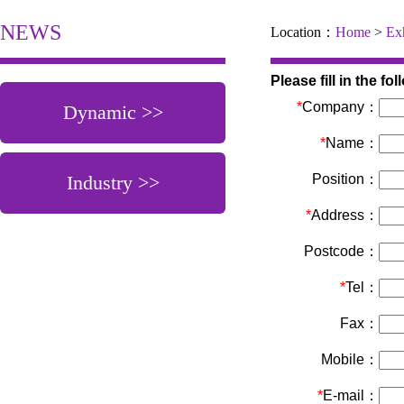
NEWS
Location：
Home
>
Exh
Please fill in the fo
*
Company：
Dynamic >>
*
Name：
Industry >>
Position：
*
Address：
Postcode：
*
Tel：
Fax：
Mobile：
*
E-mail：